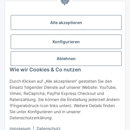
Zahlungsmöglichkeiten
Vorkasse (per Bank-Überweisung)
Alle akzeptieren
PayPal
Kreditkarte
Konfigurieren
Sofortüberweisung
Banklastschrift
Ablehnen
Wie wir Cookies & Co nutzen
Rechnungskauf
Gesetzliche Informationen
Durch Klicken auf „Alle akzeptieren“ gestatten Sie den
Einsatz folgender Dienste auf unserer Website: YouTube,
Vimeo, ReCaptcha, PayPal Express Checkout und
Informationen
Ratenzahlung. Sie können die Einstellung jederzeit ändern
(Fingerabdruck-Icon links unten). Weitere Details finden
Sie unter
Konfigurieren
und in unserer
Datenschutzerklärung
.
Vertrag widerrufen
Impressum
|
Datenschutz
* Alle Preise inkl. gesetzlicher USt., zzgl.
Versand