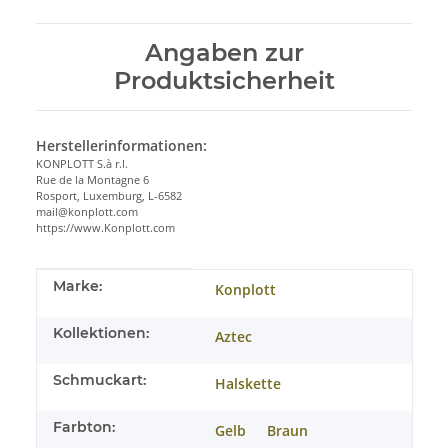
Angaben zur
Produktsicherheit
Herstellerinformationen:
KONPLOTT S.à r.l.
Rue de la Montagne 6
Rosport, Luxemburg, L-6582
mail@konplott.com
https://www.Konplott.com
Produkteigenschaft
Wert
Marke:
Konplott
Kollektionen:
Aztec
Schmuckart:
Halskette
Farbton:
Gelb
Braun