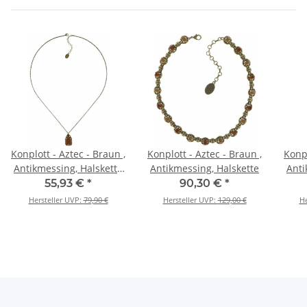
Konplott - Aztec - Braun ,
Konplott - Aztec - Braun ,
Konpl
Antikmessing, Halskette
Antikmessing, Halskette
Anti
mit Anhänger
55,93 €
*
90,30 €
*
Hersteller UVP:
79,90 €
Hersteller UVP:
129,00 €
He