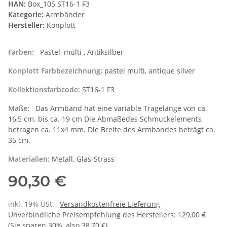
HAN:
Box_105 ST16-1 F3
Kategorie:
Armbänder
Hersteller:
Konplott
Farben:
Pastel, multi , Antiksilber
Konplott Farbbezeichnung:
pastel multi, antique silver
Kollektionsfarbcode:
ST16-1 F3
Maße:
Das Armband hat eine variable Tragelänge von ca.
16,5 cm. bis ca. 19 cm Die Abmaßedes Schmuckelements
betragen ca. 11x4 mm. Die Breite des Armbandes beträgt ca.
35 cm.
Materialien:
Metall, Glas-Strass
90,30 €
inkl. 19% USt. ,
Versandkostenfreie Lieferung
Unverbindliche Preisempfehlung des Herstellers
:
129,00 €
(Sie sparen
30%
, also
38,70 €
)