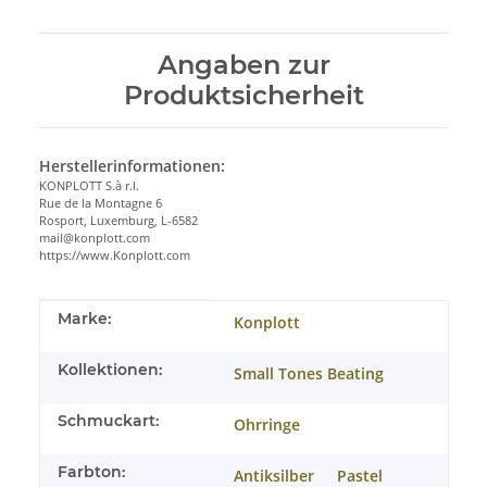
Angaben zur
Produktsicherheit
Herstellerinformationen:
KONPLOTT S.à r.l.
Rue de la Montagne 6
Rosport, Luxemburg, L-6582
mail@konplott.com
https://www.Konplott.com
Produkteigenschaft
Wert
Marke:
Konplott
Kollektionen:
Small Tones Beating
Schmuckart:
Ohrringe
Farbton:
Antiksilber
Pastel