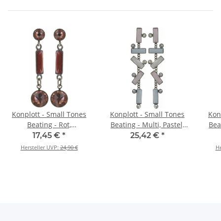
Konplott - Small Tones
Konplott - Small Tones
Kon
Beating - Rot,
Beating - Multi, Pastel,
Beat
Antiksilber, Ohrringe mit
Pastel, Antiksilber,
P
17,45 €
*
25,42 €
*
Stecker
Ohrringe mit Stecker
O
Hersteller UVP:
24,90 €
He