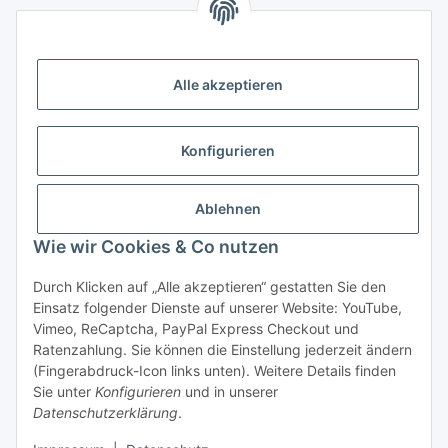
Zahlungsmöglichkeiten
Vorkasse (per Bank-Überweisung)
Alle akzeptieren
PayPal
Kreditkarte
Konfigurieren
Sofortüberweisung
Banklastschrift
Ablehnen
Wie wir Cookies & Co nutzen
Rechnungskauf
Gesetzliche Informationen
Durch Klicken auf „Alle akzeptieren“ gestatten Sie den
Einsatz folgender Dienste auf unserer Website: YouTube,
Vimeo, ReCaptcha, PayPal Express Checkout und
Informationen
Ratenzahlung. Sie können die Einstellung jederzeit ändern
(Fingerabdruck-Icon links unten). Weitere Details finden
Sie unter
Konfigurieren
und in unserer
Datenschutzerklärung
.
Vertrag widerrufen