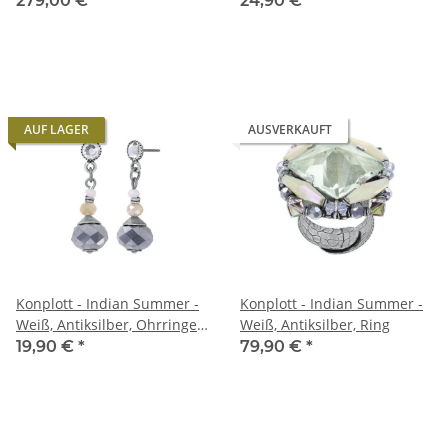
279,00 €
*
24,90 €
*
AUF LAGER
AUSVERKAUFT
Konplott - Indian Summer -
Konplott - Indian Summer -
Weiß, Antiksilber, Ohrringe
Weiß, Antiksilber, Ring
mit Stecker und
19,90 €
*
79,90 €
*
Hängelement