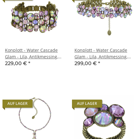
Konplott - Water Cascade
Konplott - Water Cascade
Glam - Lila, Antikmessing,
Glam - Lila, Antikmessing,
Armband
Halskette Choker
229,00 €
*
299,00 €
*
AUF LAGER
AUF LAGER