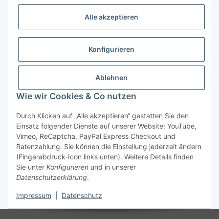
Vorkasse (per Bank-Überweisung)
Alle akzeptieren
PayPal
Kreditkarte
Konfigurieren
Sofortüberweisung
Banklastschrift
Ablehnen
Wie wir Cookies & Co nutzen
Rechnungskauf
Gesetzliche Informationen
Durch Klicken auf „Alle akzeptieren“ gestatten Sie den
Einsatz folgender Dienste auf unserer Website: YouTube,
Vimeo, ReCaptcha, PayPal Express Checkout und
Informationen
Ratenzahlung. Sie können die Einstellung jederzeit ändern
(Fingerabdruck-Icon links unten). Weitere Details finden
Sie unter
Konfigurieren
und in unserer
Datenschutzerklärung
.
Vertrag widerrufen
Impressum
|
Datenschutz
* Alle Preise inkl. gesetzlicher USt., zzgl.
Versand