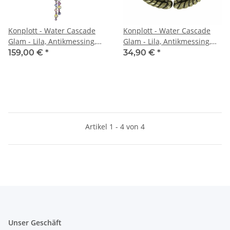
Konplott - Water Cascade
Konplott - Water Cascade
Glam - Lila, Antikmessing,
Glam - Lila, Antikmessing,
Halskette Y Form
Ring
159,00 €
*
34,90 €
*
Artikel 1 - 4 von 4
Unser Geschäft