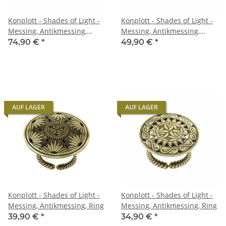
Konplott - Shades of Light -
Konplott - Shades of Light -
Messing, Antikmessing,
Messing, Antikmessing,
Ohrringe mit Stecker und
Ohrringe mit Stecker und
74,90 €
*
49,90 €
*
Hängelement
Hängelement
AUF LAGER
AUF LAGER
Konplott - Shades of Light -
Konplott - Shades of Light -
Messing, Antikmessing, Ring
Messing, Antikmessing, Ring
39,90 €
*
34,90 €
*