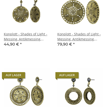
Konplott - Shades of Light -
Konplott - Shades of Light -
Messing, Antikmessing,
Messing, Antikmessing,
Ohrringe mit Hängeelement
Ohrringe mit Stecker und
44,90 €
*
79,90 €
*
Hängelement
AUF LAGER
AUF LAGER