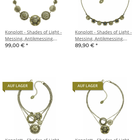
Konplott - Shades of Light -
Konplott - Shades of Light -
Messing, Antikmessing,
Messing, Antikmessing,
Halskette
Halskette
99,00 €
*
89,90 €
*
AUF LAGER
AUF LAGER