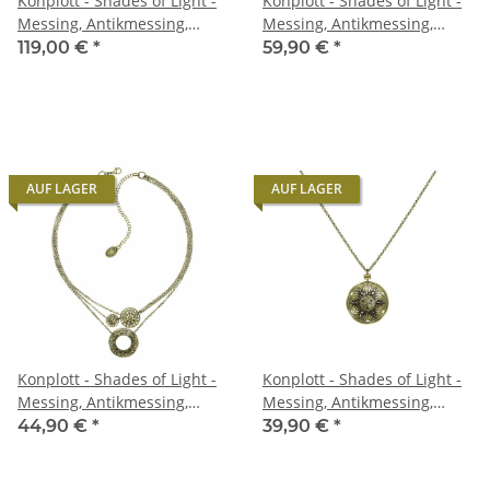
Konplott - Shades of Light -
Konplott - Shades of Light -
Messing, Antikmessing,
Messing, Antikmessing,
Halskette
Halskette
119,00 €
*
59,90 €
*
AUF LAGER
AUF LAGER
Konplott - Shades of Light -
Konplott - Shades of Light -
Messing, Antikmessing,
Messing, Antikmessing,
Halskette
Halskette mit Anhänger
44,90 €
*
39,90 €
*