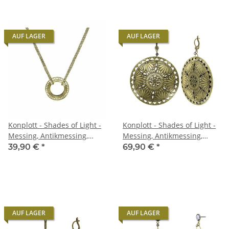
AUF LAGER
AUF LAGER
Konplott - Shades of Light -
Konplott - Shades of Light -
Messing, Antikmessing,
Messing, Antikmessing,
Halskette mit Anhänger
Ohrringe mit Hängeelement
39,90 €
*
69,90 €
*
AUF LAGER
AUF LAGER