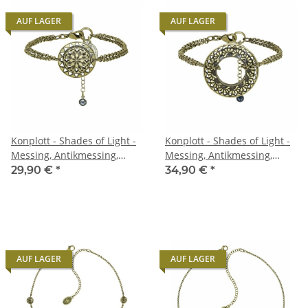
AUF LAGER
AUF LAGER
Konplott - Shades of Light -
Konplott - Shades of Light -
Messing, Antikmessing,
Messing, Antikmessing,
Armband
Armband
29,90 €
*
34,90 €
*
AUF LAGER
AUF LAGER